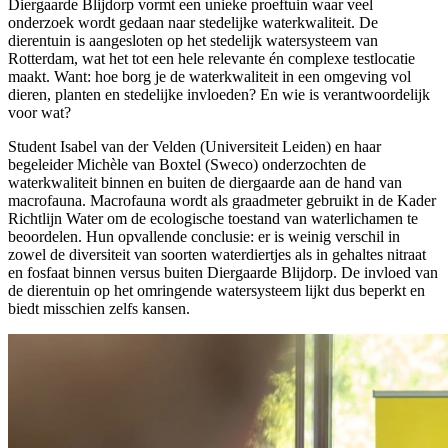
Diergaarde Blijdorp vormt een unieke proeftuin waar veel
onderzoek wordt gedaan naar stedelijke waterkwaliteit. De
dierentuin is aangesloten op het stedelijk watersysteem van
Rotterdam, wat het tot een hele relevante én complexe testlocatie
maakt. Want: hoe borg je de waterkwaliteit in een omgeving vol
dieren, planten en stedelijke invloeden? En wie is verantwoordelijk
voor wat?
Student Isabel van der Velden (Universiteit Leiden) en haar
begeleider Michèle van Boxtel (Sweco) onderzochten de
waterkwaliteit binnen en buiten de diergaarde aan de hand van
macrofauna. Macrofauna wordt als graadmeter gebruikt in de Kader
Richtlijn Water om de ecologische toestand van waterlichamen te
beoordelen. Hun opvallende conclusie: er is weinig verschil in
zowel de diversiteit van soorten waterdiertjes als in gehaltes nitraat
en fosfaat binnen versus buiten Diergaarde Blijdorp. De invloed van
de dierentuin op het omringende watersysteem lijkt dus beperkt en
biedt misschien zelfs kansen.