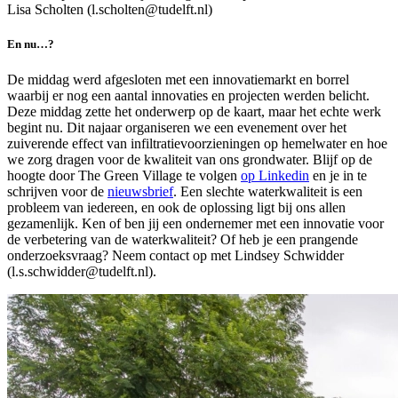
Lisa Scholten (l.scholten@tudelft.nl)
En nu…?
De middag werd afgesloten met een innovatiemarkt en borrel
waarbij er nog een aantal innovaties en projecten werden belicht.
Deze middag zette het onderwerp op de kaart, maar het echte werk
begint nu. Dit najaar organiseren we een evenement over het
zuiverende effect van infiltratievoorzieningen op hemelwater en hoe
we zorg dragen voor de kwaliteit van ons grondwater. Blijf op de
hoogte door The Green Village te volgen
op Linkedin
en je in te
schrijven voor de
nieuwsbrief
. Een slechte waterkwaliteit is een
probleem van iedereen, en ook de oplossing ligt bij ons allen
gezamenlijk. Ken of ben jij een ondernemer met een innovatie voor
de verbetering van de waterkwaliteit? Of heb je een prangende
onderzoeksvraag? Neem contact op met Lindsey Schwidder
(l.s.schwidder@tudelft.nl).