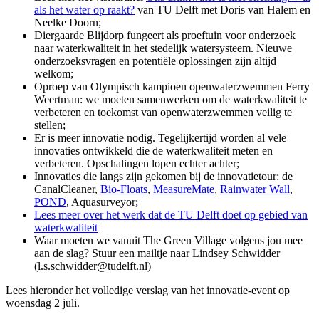
als het water op raakt?
van TU Delft met Doris van Halem en
Neelke Doorn;
Diergaarde Blijdorp fungeert als proeftuin voor onderzoek
naar waterkwaliteit in het stedelijk watersysteem. Nieuwe
onderzoeksvragen en potentiële oplossingen zijn altijd
welkom;
Oproep van Olympisch kampioen openwaterzwemmen Ferry
Weertman: we moeten samenwerken om de waterkwaliteit te
verbeteren en toekomst van openwaterzwemmen veilig te
stellen;
Er is meer innovatie nodig. Tegelijkertijd worden al vele
innovaties ontwikkeld die de waterkwaliteit meten en
verbeteren. Opschalingen lopen echter achter;
Innovaties die langs zijn gekomen bij de innovatietour: de
CanalCleaner,
Bio-Floats
,
MeasureMate
,
Rainwater Wall
,
POND
, Aquasurveyor;
Lees meer over het werk dat de TU Delft doet op gebied van
waterkwaliteit
Waar moeten we vanuit The Green Village volgens jou mee
aan de slag? Stuur een mailtje naar Lindsey Schwidder
(l.s.schwidder@tudelft.nl)
Lees hieronder het volledige verslag van het innovatie-event op
woensdag 2 juli.