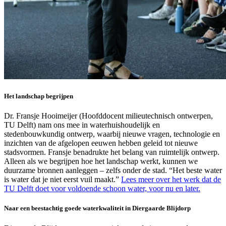
Het landschap begrijpen
Dr. Fransje Hooimeijer (Hoofddocent milieutechnisch ontwerpen,
TU Delft) nam ons mee in waterhuishoudelijk en
stedenbouwkundig ontwerp, waarbij nieuwe vragen, technologie en
inzichten van de afgelopen eeuwen hebben geleid tot nieuwe
stadsvormen. Fransje benadrukte het belang van ruimtelijk ontwerp.
Alleen als we begrijpen hoe het landschap werkt, kunnen we
duurzame bronnen aanleggen – zelfs onder de stad. “Het beste water
is water dat je niet eerst vuil maakt.”
Lees meer over het werk dat de
TU Delft doet voor voldoende schoon water, voor nu en later.
Naar een beestachtig goede waterkwaliteit in Diergaarde Blijdorp