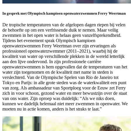
In gesprek met Olympisch kampioen openwaterzwemmen Ferry Weertman
De tropische temperaturen van de afgelopen dagen riepen bij velen
de behoefte op om een verfrissende duik te nemen. Maar veilig
zwemmen in het open water is helaas geen vanzelfsprekendheid.
Tijdens het evenement sprak Olympisch kampioen
openwaterzwemmen Ferry Weertman over zijn ervaringen als
professioneel openwaterzwemmer (2011–2021), waarbij hij de
kwaliteit van water op verschillende plekken in de wereld letterlijk
aan den lijve ondervond. In zijn professionele carrière
openwaterzwemmen is hem opgevallen dat de temperaturen van het
water zijn toegenomen en de kwaliteit met name in steden is
verslechterd. Van de Olympische Spelen van Rio de Janeiro tot
Tokyo en Parijs: in alle grote steden was de waterkwaliteit een punt
van zorg. Als ambassadeur van Sportploeg voor de Eeuw zet Ferry
zich in voor schoon, gezond water en meer bewustzijn over de staat
van ons water. Zijn oproep was duidelijk: “Als we niks doen,
kunnen we dadelijk helemaal niet meer zwemmen in openwater. We
moeten nu in actie komen, anders is het straks te laat.”