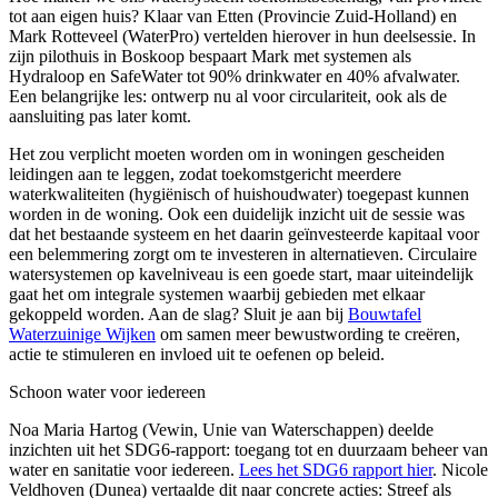
tot aan eigen huis? Klaar van Etten (Provincie Zuid-Holland) en
Mark Rotteveel (WaterPro) vertelden hierover in hun deelsessie. In
zijn pilothuis in Boskoop bespaart Mark met systemen als
Hydraloop en SafeWater tot 90% drinkwater en 40% afvalwater.
Een belangrijke les: ontwerp nu al voor circulariteit, ook als de
aansluiting pas later komt.
Het zou verplicht moeten worden om in woningen gescheiden
leidingen aan te leggen, zodat toekomstgericht meerdere
waterkwaliteiten (hygiënisch of huishoudwater) toegepast kunnen
worden in de woning. Ook een duidelijk inzicht uit de sessie was
dat het bestaande systeem en het daarin geïnvesteerde kapitaal voor
een belemmering zorgt om te investeren in alternatieven. Circulaire
watersystemen op kavelniveau is een goede start, maar uiteindelijk
gaat het om integrale systemen waarbij gebieden met elkaar
gekoppeld worden. Aan de slag? Sluit je aan bij
Bouwtafel
Waterzuinige Wijken
om samen meer bewustwording te creëren,
actie te stimuleren en invloed uit te oefenen op beleid.
Schoon water voor iedereen
Noa Maria Hartog (Vewin, Unie van Waterschappen) deelde
inzichten uit het SDG6-rapport: toegang tot en duurzaam beheer van
water en sanitatie voor iedereen.
Lees het SDG6 rapport hier
. Nicole
Veldhoven (Dunea) vertaalde dit naar concrete acties: Streef als