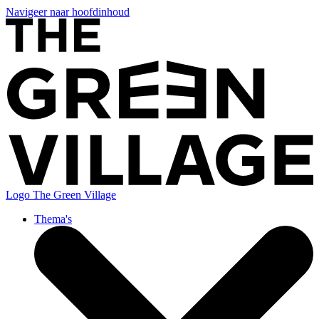
Navigeer naar hoofdinhoud
Logo
The Green Village
Thema's