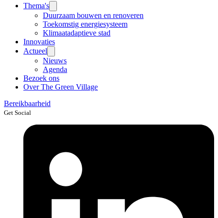
Thema's
Duurzaam bouwen en renoveren
Toekomstig energiesysteem
Klimaatadaptieve stad
Innovaties
Actueel
Nieuws
Agenda
Bezoek ons
Over The Green Village
Bereikbaarheid
Get Social