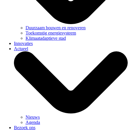
Duurzaam bouwen en renoveren
Toekomstig energiesysteem
Klimaatadaptieve stad
Innovaties
Actueel
Nieuws
Agenda
Bezoek ons