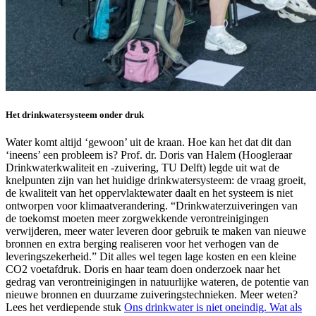
Het drinkwatersysteem onder druk
Water komt altijd ‘gewoon’ uit de kraan. Hoe kan het dat dit dan
‘ineens’ een probleem is? Prof. dr. Doris van Halem (Hoogleraar
Drinkwaterkwaliteit en -zuivering, TU Delft) legde uit wat de
knelpunten zijn van het huidige drinkwatersysteem: de vraag groeit,
de kwaliteit van het oppervlaktewater daalt en het systeem is niet
ontworpen voor klimaatverandering. “Drinkwaterzuiveringen van
de toekomst moeten meer zorgwekkende verontreinigingen
verwijderen, meer water leveren door gebruik te maken van nieuwe
bronnen en extra berging realiseren voor het verhogen van de
leveringszekerheid.” Dit alles wel tegen lage kosten en een kleine
CO2 voetafdruk. Doris en haar team doen onderzoek naar het
gedrag van verontreinigingen in natuurlijke wateren, de potentie van
nieuwe bronnen en duurzame zuiveringstechnieken. Meer weten?
Lees het verdiepende stuk
Ons drinkwater is niet oneindig. Wat als