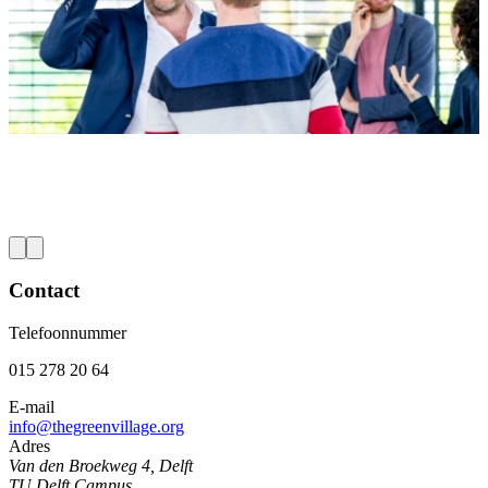
Vacature Senior Projectmanager Energietransitie
The Green Village zoekt een Senior Projectmanager
T
Energietransitie.
i
G
Lees meer
a
L
Contact
Telefoonnummer
015 278 20 64
E-mail
info@thegreenvillage.org
Adres
Van den Broekweg 4, Delft
TU Delft Campus