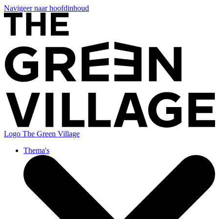
Navigeer naar hoofdinhoud
Logo
The Green Village
Thema's