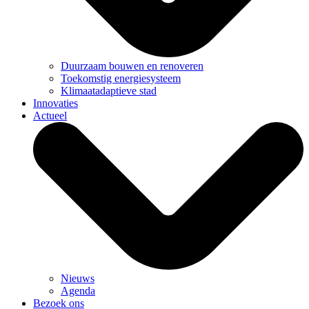
Duurzaam bouwen en renoveren
Toekomstig energiesysteem
Klimaatadaptieve stad
Innovaties
Actueel
Nieuws
Agenda
Bezoek ons