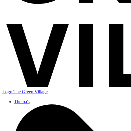
Logo
The Green Village
Thema's