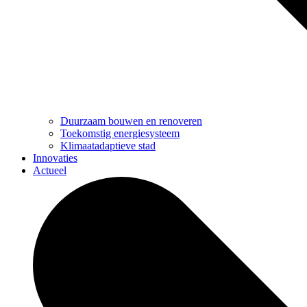
Duurzaam bouwen en renoveren
Toekomstig energiesysteem
Klimaatadaptieve stad
Innovaties
Actueel