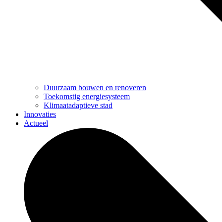
Duurzaam bouwen en renoveren
Toekomstig energiesysteem
Klimaatadaptieve stad
Innovaties
Actueel