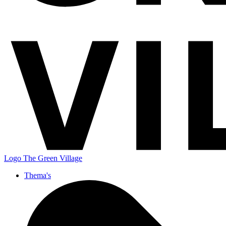
Logo
The Green Village
Thema's