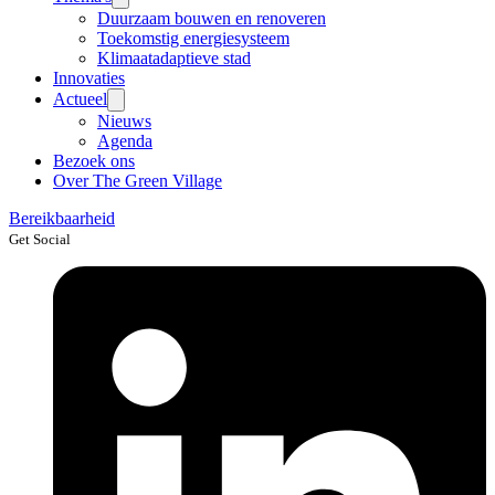
Duurzaam bouwen en renoveren
Toekomstig energiesysteem
Klimaatadaptieve stad
Innovaties
Actueel
Nieuws
Agenda
Bezoek ons
Over The Green Village
Bereikbaarheid
Get Social