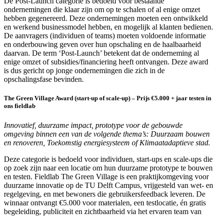
De Post-Launch categorie is bedoeld voor bestaande
ondernemingen die klaar zijn om op te schalen of al enige omzet
hebben gegenereerd. Deze ondernemingen moeten een ontwikkeld
en werkend businessmodel hebben, en mogelijk al klanten bedienen.
De aanvragers (individuen of teams) moeten voldoende informatie
en onderbouwing geven over hun opschaling en de haalbaarheid
daarvan. De term ‘Post-Launch’ betekent dat de onderneming al
enige omzet of subsidies/financiering heeft ontvangen. Deze award
is dus gericht op jonge ondernemingen die zich in de
opschalingsfase bevinden.
The Green Village Award (start-up of scale-up) – Prijs €5.000 + jaar testen in
ons fieldlab
Innovatief, duurzame impact, prototype voor de gebouwde
omgeving binnen een van de volgende thema’s: Duurzaam bouwen
en renoveren, Toekomstig energiesysteem of Klimaatadaptieve stad.
Deze categorie is bedoeld voor individuen, start-ups en scale-ups die
op zoek zijn naar een locatie om hun duurzame prototype te bouwen
en testen. Fieldlab The Green Village is een praktijkomgeving voor
duurzame innovatie op de TU Delft Campus, vrijgesteld van wet- en
regelgeving, en met bewoners die gebruikersfeedback leveren. De
winnaar ontvangt €5.000 voor materialen, een testlocatie, én gratis
begeleiding, publiciteit en zichtbaarheid via het ervaren team van