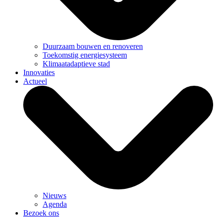
Duurzaam bouwen en renoveren
Toekomstig energiesysteem
Klimaatadaptieve stad
Innovaties
Actueel
Nieuws
Agenda
Bezoek ons