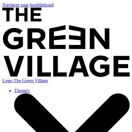
Navigeer naar hoofdinhoud
Logo
The Green Village
Thema's