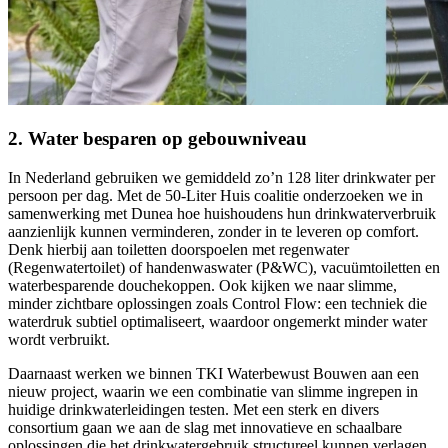
2. Water besparen op gebouwniveau
In Nederland gebruiken we gemiddeld zo’n 128 liter drinkwater per
persoon per dag. Met de 50-Liter Huis coalitie onderzoeken we in
samenwerking met Dunea hoe huishoudens hun drinkwaterverbruik
aanzienlijk kunnen verminderen, zonder in te leveren op comfort.
Denk hierbij aan toiletten doorspoelen met regenwater
(Regenwatertoilet) of handenwaswater (P&WC), vacuümtoiletten en
waterbesparende douchekoppen. Ook kijken we naar slimme,
minder zichtbare oplossingen zoals Control Flow: een techniek die
waterdruk subtiel optimaliseert, waardoor ongemerkt minder water
wordt verbruikt.
Daarnaast werken we binnen TKI Waterbewust Bouwen aan een
nieuw project, waarin we een combinatie van slimme ingrepen in
huidige drinkwaterleidingen testen. Met een sterk en divers
consortium gaan we aan de slag met innovatieve en schaalbare
oplossingen die het drinkwatergebruik structureel kunnen verlagen.