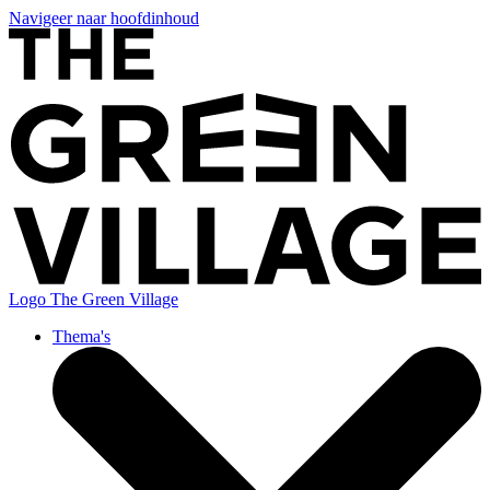
Navigeer naar hoofdinhoud
Logo
The Green Village
Thema's