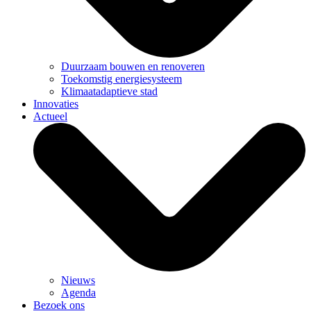
Duurzaam bouwen en renoveren
Toekomstig energiesysteem
Klimaatadaptieve stad
Innovaties
Actueel
Nieuws
Agenda
Bezoek ons