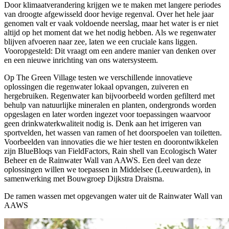
Door klimaatverandering krijgen we te maken met langere periodes
van droogte afgewisseld door hevige regenval. Over het hele jaar
genomen valt er vaak voldoende neerslag, maar het water is er niet
altijd op het moment dat we het nodig hebben. Als we regenwater
blijven afvoeren naar zee, laten we een cruciale kans liggen.
Vooropgesteld: Dit vraagt om een andere manier van denken over
en een nieuwe inrichting van ons watersysteem.
Op The Green Village testen we verschillende innovatieve
oplossingen die regenwater lokaal opvangen, zuiveren en
hergebruiken. Regenwater kan bijvoorbeeld worden gefilterd met
behulp van natuurlijke mineralen en planten, ondergronds worden
opgeslagen en later worden ingezet voor toepassingen waarvoor
geen drinkwaterkwaliteit nodig is. Denk aan het irrigeren van
sportvelden, het wassen van ramen of het doorspoelen van toiletten.
Voorbeelden van innovaties die we hier testen en doorontwikkelen
zijn BlueBloqs van FieldFactors, Rain shell van Ecologisch Water
Beheer en de Rainwater Wall van AAWS. Een deel van deze
oplossingen willen we toepassen in Middelsee (Leeuwarden), in
samenwerking met Bouwgroep Dijkstra Draisma.
De ramen wassen met opgevangen water uit de Rainwater Wall van
AAWS