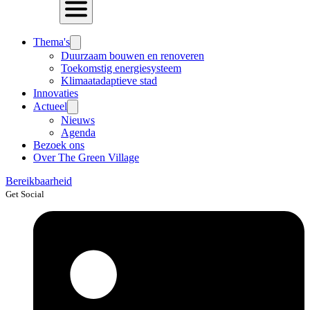
Thema's
Duurzaam bouwen en renoveren
Toekomstig energiesysteem
Klimaatadaptieve stad
Innovaties
Actueel
Nieuws
Agenda
Bezoek ons
Over The Green Village
Bereikbaarheid
Get Social