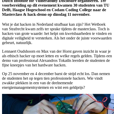
Dutch Institute for Vulnerability Disclosure organiseren. Ter
voorbereiding op dit evenement kwamen 30 studenten van TU
Delft, Haagse Hogeschool en Codam Coding College naar de
Masterclass & hack-demo op dinsdag 11 november.
Wist je dat hacken in Nederland strafbaar kan zijn? Het Wetboek
van Strafrecht kwam zelfs ter sprake tijdens de masterclass. Toch is
hacken van grote waarde: het helpt om kwetsbaarheden te vinden en
digitale veiligheid te versterken. Als het onder de juiste voorwaarden
gebeurt, natuurlijk.
Lennaert Oudshoorn en Max van der Horst gaven inzicht in waar je
als ethisch hacker op moet letten en welke regels gelden. Tijdens een
demo van professional Alexandros Tokatlis leerden de studenten de
fijne kneepjes van het hardware hacken.
Op 25 november en 4 december barst de strijd echt los. Dan nemen
de studenten het op tegen tien professionele hackers. Wie vindt
zwakke plekken in een van de deelnemende
energiemanagementsystemen en wint een geldprijs?