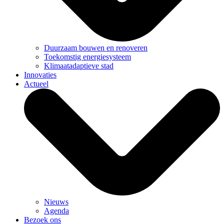
Duurzaam bouwen en renoveren
Toekomstig energiesysteem
Klimaatadaptieve stad
Innovaties
Actueel
Nieuws
Agenda
Bezoek ons