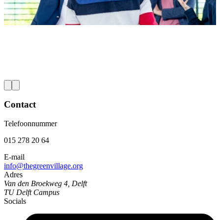
Energietransitie.
u
Lees meer
L
Contact
Telefoonnummer
015 278 20 64
E-mail
info@thegreenvillage.org
Adres
Van den Broekweg 4, Delft
TU Delft Campus
Socials