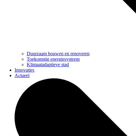
Duurzaam bouwen en renoveren
Toekomstig energiesysteem
Klimaatadaptieve stad
Innovaties
Actueel