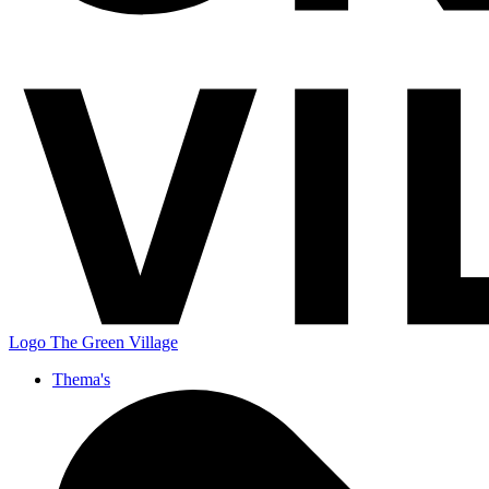
Logo
The Green Village
Thema's