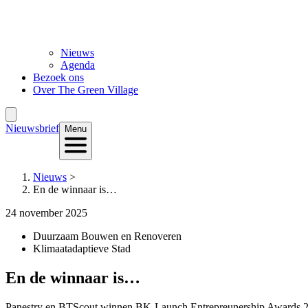
Nieuws
Agenda
Bezoek ons
Over The Green Village
Nieuwsbrief
Menu
Nieuws
>
En de winnaar is…
24 november 2025
Duurzaam Bouwen en Renoveren
Klimaatadaptieve Stad
En de winnaar is…
Panestry en BTScout winnen BK-Launch Entrepreunership Awards 